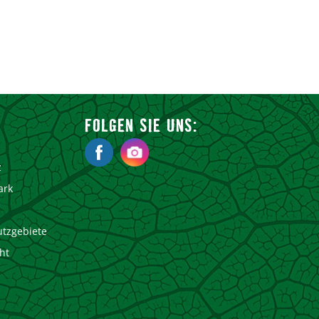
FOLGEN SIE UNS:
z
ark
utzgebiete
ht