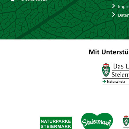
Impr
Date