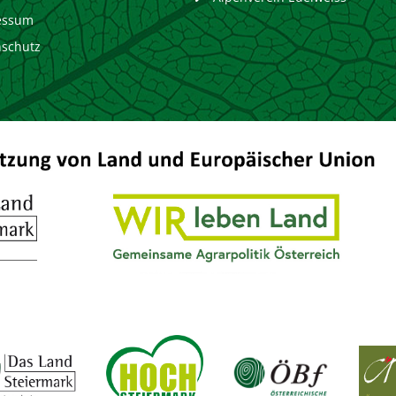
essum
nschutz