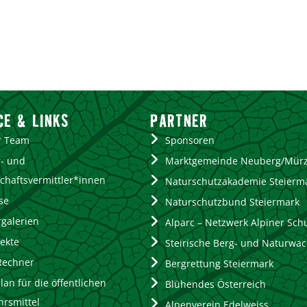
CE & LINKS
PARTNER
r Team
Sponsoren
- und
Marktgemeinde Neuberg/Mür
chaftsvermittler*innen
Naturschutzakademie Steierm
se
Naturschutzbund Steiermark
rgalerien
Alparc – Netzwerk Alpiner Sch
ekte
Steirische Berg- und Naturwac
Rechner
Bergrettung Steiermark
lan für die öffentlichen
Blühendes Österreich
hrsmittel
Alpenverein Edelweiss