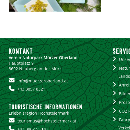
KONTAKT
SERVI
Verein Naturpark Mürzer Oberland
Unse
Hauptplatz 9
Natur
8692 Neuberg an der Mürz
Lands
info@muerzeroberland.at
Anrei
+43 3857 8321
Bilde
Prosp
TOURISTISCHE INFORMATIONEN
CO2 
Erlebnisregion Hochsteiermark
Fahrp
tourismus@hochsteiermark.at
Verke
+43 3862 55020