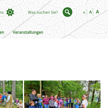
A
A
ms
Was suchen Sie?
A
ken
Veranstaltungen